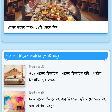
রোজা ভঙ্গের কারণ ১৯টি জেনে নিন
গত ০৭ দিনের জনপ্রিয় পোস্ট সমূহ
ডিজাইন ও ছবি
৭০+ খাটের ডিজাইন - খাটের ডিজাইন ছবি - খাটের
ডিজাইন ছবি ২০২৬
ডিজাইন ও ছবি
৪০+ ঘরের ভিতরে রং এর ডিজাইন ছবি - দেয়ালের রং
এর কালার- দেখুন