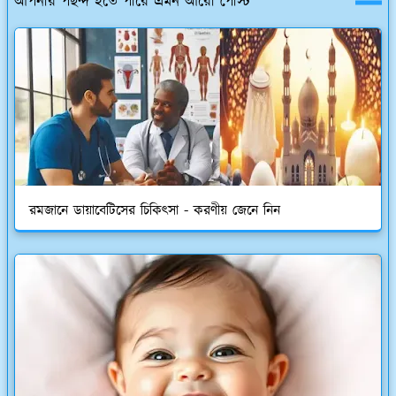
আপনার পছন্দ হতে পারে এমন আরো পোস্ট
রমজানে ডায়াবেটিসের চিকিৎসা - করণীয় জেনে নিন