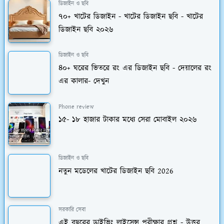
ডিজাইন ও ছবি
৭০+ খাটের ডিজাইন - খাটের ডিজাইন ছবি - খাটের
ডিজাইন ছবি ২০২৬
ডিজাইন ও ছবি
৪০+ ঘরের ভিতরে রং এর ডিজাইন ছবি - দেয়ালের রং
এর কালার- দেখুন
Phone review
১৫- ১৮ হাজার টাকার মধ্যে সেরা মোবাইল ২০২৬
ডিজাইন ও ছবি
নতুন মডেলের খাটের ডিজাইন ছবি 2026
সরকারি সেবা
এই বছরের ড্রাইভিং লাইসেন্স পরীক্ষার প্রশ্ন - উত্তর