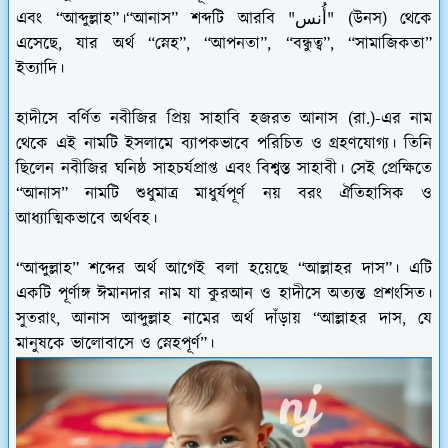
এবং “আব্দুল্লাহ”।“আনাস” শব্দটি আরবি "أُنس" (উনস) থেকে
এসেছে, যার অর্থ “স্নেহ”, “আপনতা”, “বন্ধুত্ব”, “সামাজিকতা”
ইত্যাদি।
হাদীসে বর্ণিত নবীজির প্রিয় সাহাবি হজরত আনাস (রা.)-এর নাম
থেকে এই নামটি ইসলামে ব্যাপকভাবে পরিচিত ও গ্রহণযোগ্য। তিনি
ছিলেন নবীজির ঘনিষ্ঠ সাহচর্যপ্রাপ্ত এবং বিশ্বস্ত সাহাবী। সেই প্রেক্ষিতে
“আনাস” নামটি শুধুমাত্র মাধুর্যপূর্ণ নয় বরং ঐতিহাসিক ও
আধ্যাত্মিকভাবে অর্থবহ।
“আব্দুল্লাহ” শব্দের অর্থ আগেই বলা হয়েছে “আল্লাহর দাস”। এটি
একটি পূর্ণাঙ্গ ঈমানদার নাম যা কুরআন ও হাদীসে অত্যন্ত প্রশংসিত।
সুতরাং, আনাস আব্দুল্লাহ নামের অর্থ দাঁড়ায় “আল্লাহর দাস, যে
মানুষকে ভালোবাসে ও স্নেহপূর্ণ”।