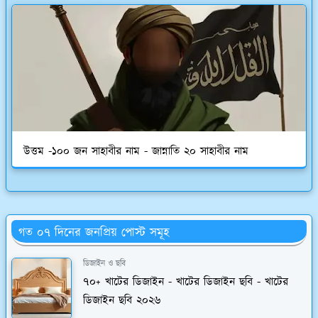
উত্তম -১০০ জন সাহাবীর নাম - জান্নাতি ২০ সাহাবীর নাম
গত ০৭ দিনের জনপ্রিয় পোস্ট সমূহ
ডিজাইন ও ছবি
৭০+ খাটের ডিজাইন - খাটের ডিজাইন ছবি - খাটের
ডিজাইন ছবি ২০২৬