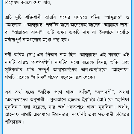
বিশ্লেষণ করলে দেখা যায়,
এটি দুটি শক্তিশালী আরবি শব্দের সমন্বয়ে গঠিত “আব্দুল্লাহ” ও
“আহনাফ”।“আব্দুল্লাহ” শব্দটির মানে অনেকেই জানেন “আল্লাহর দাস”
বা “আল্লাহর বান্দা”। এটি এমন একটি নাম যা ইসলামে সর্বোচ্চ
মর্যাদাপূর্ণ নামগুলোর মধ্যে গণ্য হয়।
নবী করিম (সা.)-এর পিতার নাম ছিল "আব্দুল্লাহ" এই কারণে এই
নামটি আরও তাৎপর্যপূর্ণ। নামটির মধ্যে রয়েছে বিনয়, ভক্তি এবং
সৃষ্টিকর্তার প্রতি সম্পূর্ণ আত্মসমর্পণের ভাব।অন্যদিকে “আহনাফ”
শব্দটি এসেছে “হানিফ” শব্দের বহুবচন রূপ থেকে।
এর অর্থ হচ্ছে “সঠিক পথে থাকা ব্যক্তি”, “সত্যদর্শী”, অথবা
“একত্ববাদের অনুসারী”। কুরআনে হজরত ইব্রাহিম (আ.)-কে “হানিফা
মুসলিমা” বলা হয়েছে, যার অর্থ “সত্যপথে থাকা মুসলিম”। অর্থাৎ,
আহনাফ নামটি একাধারে ঈমানদার, ন্যায়নিষ্ঠ এবং সত্যবাদী চরিত্রের
পরিচায়ক।