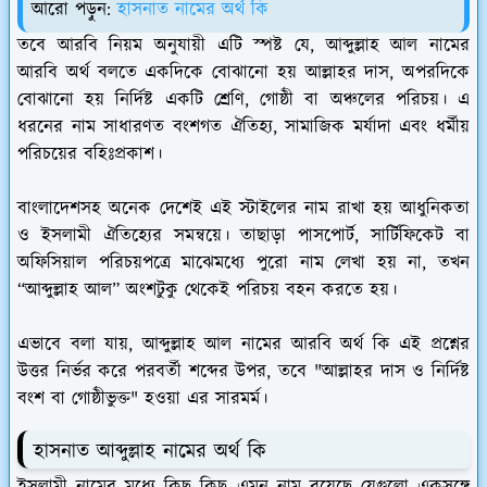
আরো পড়ুন:
হাসনাত নামের অর্থ কি
তবে আরবি নিয়ম অনুযায়ী এটি স্পষ্ট যে, আব্দুল্লাহ আল নামের
আরবি অর্থ বলতে একদিকে বোঝানো হয় আল্লাহর দাস, অপরদিকে
বোঝানো হয় নির্দিষ্ট একটি শ্রেণি, গোষ্ঠী বা অঞ্চলের পরিচয়। এ
ধরনের নাম সাধারণত বংশগত ঐতিহ্য, সামাজিক মর্যাদা এবং ধর্মীয়
পরিচয়ের বহিঃপ্রকাশ।
বাংলাদেশসহ অনেক দেশেই এই স্টাইলের নাম রাখা হয় আধুনিকতা
ও ইসলামী ঐতিহ্যের সমন্বয়ে। তাছাড়া পাসপোর্ট, সার্টিফিকেট বা
অফিসিয়াল পরিচয়পত্রে মাঝেমধ্যে পুরো নাম লেখা হয় না, তখন
“আব্দুল্লাহ আল” অংশটুকু থেকেই পরিচয় বহন করতে হয়।
এভাবে বলা যায়, আব্দুল্লাহ আল নামের আরবি অর্থ কি এই প্রশ্নের
উত্তর নির্ভর করে পরবর্তী শব্দের উপর, তবে "আল্লাহর দাস ও নির্দিষ্ট
বংশ বা গোষ্ঠীভুক্ত" হওয়া এর সারমর্ম।
হাসনাত আব্দুল্লাহ নামের অর্থ কি
ইসলামী নামের মধ্যে কিছু কিছু এমন নাম রয়েছে যেগুলো একসঙ্গে