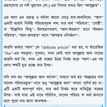
গ্রহণযোগ্য যে নবী মুহাম্মদ (সা.)-এর পিতার নামও ছিল “আব্দুল্লাহ”।
এর ফলে এর গুরুত্ব ও মর্যাদা আরো বেড়ে যায়।অন্যদিকে, “আল”
একটি আরবি নির্দিষ্ট পরিচয়সূচক শব্দ, যার অর্থ “পরিবার”, “গোষ্ঠী”,
বা “উল্লেখিত কিছু”। উদাহরণস্বরূপ, "আল-ইমরান" মানে "ইমরান
পরিবার", "আল-আযহার" মানে "আযহার প্রতিষ্ঠান"।
আরবি ভাষায় “আল” কে “definite article” ধরা হয়, যা ইংরেজির
“the”-এর সমতুল্য। সুতরাং, যখন কেউ বলে আব্দুল্লাহ আল নামের
আরবি অর্থ কি, তখন এই প্রশ্নের উত্তর নির্ভর করে “আল”-এর পর
কোন শব্দটি যুক্ত হচ্ছে তার উপর।
যদি বলা হয় “আব্দুল্লাহ আল খালেদ”, তাহলে অর্থ হয় “আল্লাহর দাস
খালেদ পরিবারভুক্ত”।তবে শুধু “আব্দুল্লাহ আল” বললে পূর্ণার্থ হয় না।
এটি একটি অসম্পূর্ণ গঠন, যার অর্থ নির্ভর করে বাকিটুকু তথ্যের
উপর। তাই যারা এই নামে পরিচিত, তাদের পরিচয় বা অর্থ জানতে
হলে পুরো নাম জানা আবশ্যক।