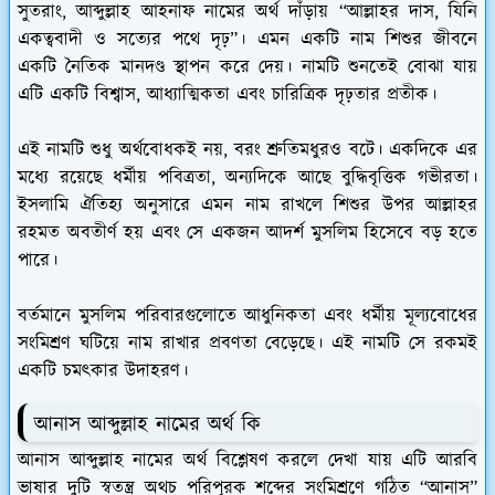
সুতরাং, আব্দুল্লাহ আহনাফ নামের অর্থ দাঁড়ায় “আল্লাহর দাস, যিনি
একত্ববাদী ও সত্যের পথে দৃঢ়”। এমন একটি নাম শিশুর জীবনে
একটি নৈতিক মানদণ্ড স্থাপন করে দেয়। নামটি শুনতেই বোঝা যায়
এটি একটি বিশ্বাস, আধ্যাত্মিকতা এবং চারিত্রিক দৃঢ়তার প্রতীক।
এই নামটি শুধু অর্থবোধকই নয়, বরং শ্রুতিমধুরও বটে। একদিকে এর
মধ্যে রয়েছে ধর্মীয় পবিত্রতা, অন্যদিকে আছে বুদ্ধিবৃত্তিক গভীরতা।
ইসলামি ঐতিহ্য অনুসারে এমন নাম রাখলে শিশুর উপর আল্লাহর
রহমত অবতীর্ণ হয় এবং সে একজন আদর্শ মুসলিম হিসেবে বড় হতে
পারে।
বর্তমানে মুসলিম পরিবারগুলোতে আধুনিকতা এবং ধর্মীয় মূল্যবোধের
সংমিশ্রণ ঘটিয়ে নাম রাখার প্রবণতা বেড়েছে। এই নামটি সে রকমই
একটি চমৎকার উদাহরণ।
আনাস আব্দুল্লাহ নামের অর্থ কি
আনাস আব্দুল্লাহ নামের অর্থ বিশ্লেষণ করলে দেখা যায় এটি আরবি
ভাষার দুটি স্বতন্ত্র অথচ পরিপূরক শব্দের সংমিশ্রণে গঠিত “আনাস”