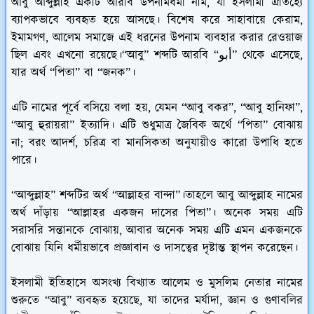
আবু আব্দুল্লাহ একটি আরবি উপনামধর্মী নাম, যা ইসলামী ঐতিহ্যে
ব্যাপকভাবে ব্যবহৃত হয়ে আসছে। বিশেষ করে সাহাবায়ে কেরাম,
ইমামগণ, আলেম সমাজে এই ধরনের উপনাম ব্যবহার করার রেওয়াজ
ছিল এবং এখনো রয়েছে।“আবু” শব্দটি আরবি “أبو” থেকে এসেছে,
যার অর্থ “পিতা” বা “জনক”।
এটি নামের পূর্বে বসিয়ে বলা হয়, যেমন “আবু বকর”, “আবু হানিফা”,
“আবু হুরায়রা” ইত্যাদি। এটি শুধুমাত্র জৈবিক অর্থে “পিতা” বোঝায়
না; বরং আদর্শ, চরিত্র বা মানসিকতা অনুযায়ীও কারো উপাধি হতে
পারে।
“আব্দুল্লাহ” শব্দটির অর্থ “আল্লাহর বান্দা”।তাহলে আবু আব্দুল্লাহ নামের
অর্থ দাঁড়ায় “আল্লাহর একজন দাসের পিতা”। অনেক সময় এটি
সরাসরি সন্তানকে বোঝায়, আবার অনেক সময় এটি এমন একজনকে
বোঝায় যিনি ধর্মীয়ভাবে প্রজ্ঞাবান ও দাসত্বের দৃষ্টান্ত স্থাপন করেছেন।
ইসলামী ইতিহাসে অসংখ্য বিখ্যাত আলেম ও মুসলিম নেতার নামের
শুরুতে “আবু” ব্যবহৃত হয়েছে, যা তাদের মর্যাদা, জ্ঞান ও গুণাবলির