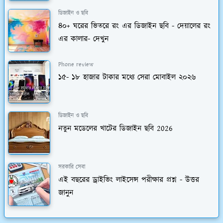
ডিজাইন ও ছবি
৪০+ ঘরের ভিতরে রং এর ডিজাইন ছবি - দেয়ালের রং
এর কালার- দেখুন
Phone review
১৫- ১৮ হাজার টাকার মধ্যে সেরা মোবাইল ২০২৬
ডিজাইন ও ছবি
নতুন মডেলের খাটের ডিজাইন ছবি 2026
সরকারি সেবা
এই বছরের ড্রাইভিং লাইসেন্স পরীক্ষার প্রশ্ন - উত্তর
জানুন