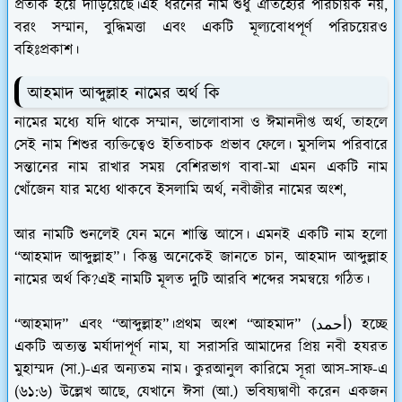
প্রতীক হয়ে দাঁড়িয়েছে।এই ধরনের নাম শুধু ঐতিহ্যের পরিচায়ক নয়,
বরং সম্মান, বুদ্ধিমত্তা এবং একটি মূল্যবোধপূর্ণ পরিচয়েরও
বহিঃপ্রকাশ।
আহমাদ আব্দুল্লাহ নামের অর্থ কি
নামের মধ্যে যদি থাকে সম্মান, ভালোবাসা ও ঈমানদীপ্ত অর্থ, তাহলে
সেই নাম শিশুর ব্যক্তিত্বেও ইতিবাচক প্রভাব ফেলে। মুসলিম পরিবারে
সন্তানের নাম রাখার সময় বেশিরভাগ বাবা-মা এমন একটি নাম
খোঁজেন যার মধ্যে থাকবে ইসলামি অর্থ, নবীজীর নামের অংশ,
আর নামটি শুনলেই যেন মনে শান্তি আসে। এমনই একটি নাম হলো
“আহমাদ আব্দুল্লাহ”। কিন্তু অনেকেই জানতে চান, আহমাদ আব্দুল্লাহ
নামের অর্থ কি?এই নামটি মূলত দুটি আরবি শব্দের সমন্বয়ে গঠিত।
“আহমাদ” এবং “আব্দুল্লাহ”।প্রথম অংশ “আহমাদ” (أحمد) হচ্ছে
একটি অত্যন্ত মর্যাদাপূর্ণ নাম, যা সরাসরি আমাদের প্রিয় নবী হযরত
মুহাম্মদ (সা.)-এর অন্যতম নাম। কুরআনুল কারিমে সূরা আস-সাফ-এ
(৬১:৬) উল্লেখ আছে, যেখানে ঈসা (আ.) ভবিষ্যদ্বাণী করেন একজন