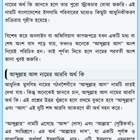
নামের অর্থ কি জানতে হলে তার পুরো স্ট্রাকচার বোঝা জরুরি। এই
নামটি বাংলাদেশের ইসলামি পরিবারের মধ্যেও কিছুটা আধুনিকীকরণ
প্রক্রিয়ায় গৃহীত হয়েছে।
বিশেষ করে অনলাইন বা অফিসিয়াল কাগজপত্রে যখন একটি মধ্য বা
শেষ অংশ বাদ পড়ে যায়, তখনও অনেকে “আব্দুল্লাহ আল” অংশ
নিয়েই পরিচিত হন। তাই পূর্ণতা দিতে হলে নামের পরবর্তী অংশ
জানা খুবই জরুরি।
আব্দুল্লাহ আল নামের আরবি অর্থ কি
আধুনিক মুসলিম নামের গঠনশৈলীতে “আব্দুল্লাহ আল” নামটি প্রায়ই
দেখা যায়। কিন্তু অনেকেই জানতে চান, আব্দুল্লাহ আল নামের আরবি
অর্থ কি। এই প্রশ্নের উত্তর খুঁজতে হলে প্রথমে বুঝতে হবে “আব্দুল্লাহ”
এবং “আল” এই দুটি শব্দ আরবি ব্যাকরণে কী অর্থ বহন করে।
“আব্দুল্লাহ” নামটি এসেছে “আব্দ” (দাস) এবং “আল্লাহ” (সৃষ্টিকর্তা)-
এর সংমিশ্রণে। এর অর্থ “আল্লাহর দাস”, যা একটি পূর্ণাঙ্গ ও
আধ্যাত্মিক অর্থপূর্ণ ইসলামিক নাম। এটি ইসলামে এমনভাবে