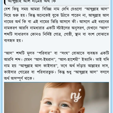
আব্দুল্লাহ আল নামের অর্থ কি
বেশ কিছু সময় আমরা বিভিন্ন নাম দেখি যেগুলো “আব্দুল্লাহ আল”
দিয়ে শুরু হয়। কিন্তু অনেকেই বুঝে উঠতে পারেন না, আব্দুল্লাহ আল
নামের অর্থ কি বা এই নামের ভিত্তি আসলে কী। আসলে এই ধরনের
নামকরণ আরবি নামধারার একটি স্টাইলের অনুসরণ, যেখানে "আল"
শব্দটি সাধারণত কোনও নির্দিষ্ট গোত্র, গোষ্ঠী, স্থান বা বংশ বোঝাতে
ব্যবহৃত হয়।
“আল” শব্দটি মূলত “পরিবার” বা “সংঘ” বোঝাতে ব্যবহৃত একটি
আরবি শব্দ। যেমন “আল-ইমরান”, “আল-হাশেমী” ইত্যাদি। তাই যদি
নাম হয় “আব্দুল্লাহ আল কাইসার”, তবে অর্থ দাঁড়ায় আল্লাহর দাস,
কাইসার গোত্রের বা পরিবারভুক্ত। কিন্তু শুধু “আব্দুল্লাহ আল” বললে
অর্থ অসম্পূর্ণ থাকে।