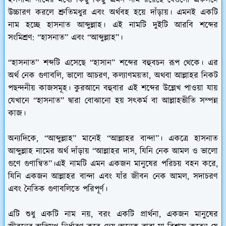
উচ্চারণ করলে শ্রুতিমধুর এবং অর্থবহ হয়ে দাঁড়ায়। এমনই একটি
নাম হচ্ছে হাসনাত আব্দুল্লাহ। এই নামটি দুইটি আরবি শব্দের
সংমিশ্রণ: “হাসনাত” এবং “আব্দুল্লাহ”।
“হাসনাত” শব্দটি এসেছে “হাসান” শব্দের বহুবচন রূপ থেকে। এর
অর্থ নেক গুণাবলি, ভালো আচরণ, কল্যাণময়তা, অথবা আল্লাহর নিকট
পছন্দনীয় কাজসমূহ। কুরআনে বহুবার এই শব্দের উল্লেখ পাওয়া যায়
যেখানে “হাসনাত” দ্বারা বোঝানো হয় সৎকর্ম বা আল্লাহভীতি সম্পন্ন
কাজ।
অন্যদিকে, “আব্দুল্লাহ” মানেই “আল্লাহর বান্দা”। একত্রে হাসনাত
আব্দুল্লাহ নামের অর্থ দাঁড়ায় “আল্লাহর দাস, যিনি নেক আমল ও ভালো
গুণে গুণান্বিত”।এই নামটি এমন একজন মানুষের পরিচয় বহন করে,
যিনি একজন আল্লাহর বান্দা এবং যাঁর জীবন নেক আমল, সদাচরণ
এবং নৈতিক গুণাবলিতে পরিপূর্ণ।
এটি শুধু একটি নাম নয়, বরং একটি প্রার্থনা, একজন মানুষের