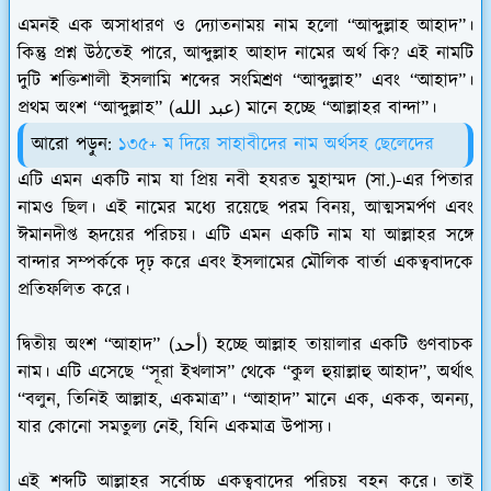
এমনই এক অসাধারণ ও দ্যোতনাময় নাম হলো “আব্দুল্লাহ আহাদ”।
কিন্তু প্রশ্ন উঠতেই পারে, আব্দুল্লাহ আহাদ নামের অর্থ কি? এই নামটি
দুটি শক্তিশালী ইসলামি শব্দের সংমিশ্রণ “আব্দুল্লাহ” এবং “আহাদ”।
প্রথম অংশ “আব্দুল্লাহ” (عبد الله) মানে হচ্ছে “আল্লাহর বান্দা”।
আরো পড়ুন:
১৩৫+ ম দিয়ে সাহাবীদের নাম অর্থসহ ছেলেদের
এটি এমন একটি নাম যা প্রিয় নবী হযরত মুহাম্মদ (সা.)-এর পিতার
নামও ছিল। এই নামের মধ্যে রয়েছে পরম বিনয়, আত্মসমর্পণ এবং
ঈমানদীপ্ত হৃদয়ের পরিচয়। এটি এমন একটি নাম যা আল্লাহর সঙ্গে
বান্দার সম্পর্ককে দৃঢ় করে এবং ইসলামের মৌলিক বার্তা একত্ববাদকে
প্রতিফলিত করে।
দ্বিতীয় অংশ “আহাদ” (أحد) হচ্ছে আল্লাহ তায়ালার একটি গুণবাচক
নাম। এটি এসেছে “সূরা ইখলাস” থেকে “কুল হুয়াল্লাহু আহাদ”, অর্থাৎ
“বলুন, তিনিই আল্লাহ, একমাত্র”। “আহাদ” মানে এক, একক, অনন্য,
যার কোনো সমতুল্য নেই, যিনি একমাত্র উপাস্য।
এই শব্দটি আল্লাহর সর্বোচ্চ একত্ববাদের পরিচয় বহন করে। তাই