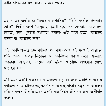
নবীর আগমনের কথা যার নাম হবে “আহমাদ”।
এই নামের অর্থ হচ্ছে “সবচেয়ে প্রশংসিত”, “যিনি সর্বোচ্চ প্রশংসার
যোগ্য”। দ্বিতীয় অংশ “আব্দুল্লাহ” (عبد الله) সম্পর্কে আগে আলোচনা
হয়েছে, তবে পুনরায় সংক্ষেপে বললে: এটি মানে হচ্ছে “আল্লাহর
বান্দা” বা “আল্লাহর দাস”।
এটি একটি অত্যন্ত উচ্চ মর্যাদাসম্পন্ন নাম কারণ এটি সরাসরি আল্লাহর
প্রতি বান্দার একান্ত নিবেদন ও একনিষ্ঠতা প্রকাশ করে। সুতরাং,
“আহমাদ আব্দুল্লাহ” নামের অর্থ দাঁড়ায় ‘সর্বোচ্চ প্রশংসার যোগ্য
আল্লাহর বান্দা’।
এটি এমন একটি নাম যেখানে একজন মানুষের মধ্যে একদিকে রয়েছে
নবীজির নামে আভিজাত্য, অন্যদিকে রয়েছে বান্দার নম্রতা ও আল্লাহর
প্রতি দাসত্বের স্বীকৃতি।এমন একটি নাম শিশুর জীবনের জন্য আশীর্বাদ
স্বরূপ।