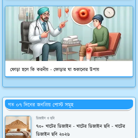
ফোড়া হলে কি করনীয় - ফোড়ার ঘা শুকানোর উপায়
গত ০৭ দিনের জনপ্রিয় পোস্ট সমূহ
ডিজাইন ও ছবি
৭০+ খাটের ডিজাইন - খাটের ডিজাইন ছবি - খাটের
ডিজাইন ছবি ২০২৬