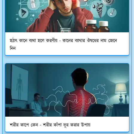
হঠাৎ কানে ব্যথা হলে করণীয় - কানের ব্যাথার ঔষধের নাম জেনে
নিন
শরীর কাপে কেন - শরীর কাঁপা দূর করার উপায়